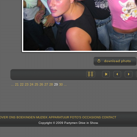
...
21
22
23
24
25
26
27
28
29
30
...
OVER ONS
BOEKINGEN
MUZIEK
APPARATUUR
FOTO'S
OCCASIONS
CONTACT
Copyright © 2009 Partymen Drive in Show.